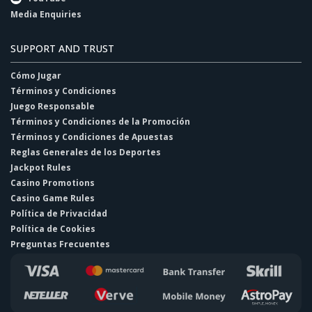
Media Enquiries
SUPPORT AND TRUST
Cómo Jugar
Términos y Condiciones
Juego Responsable
Términos y Condiciones de la Promoción
Términos y Condiciones de Apuestas
Reglas Generales de los Deportes
Jackpot Rules
Casino Promotions
Casino Game Rules
Política de Privacidad
Política de Cookies
Preguntas Frecuentes