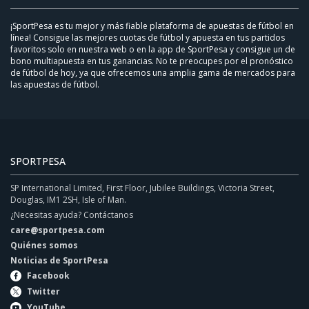
¡SportPesa es tu mejor y más fiable plataforma de apuestas de fútbol en
línea! Consigue las mejores cuotas de fútbol y apuesta en tus partidos
favoritos solo en nuestra web o en la app de SportPesa y consigue un de
bono multiapuesta en tus ganancias. No te preocupes por el pronóstico
de fútbol de hoy, ya que ofrecemos una amplia gama de mercados para
las apuestas de fútbol.
SPORTPESA
SP International Limited, First Floor, Jubilee Buildings, Victoria Street,
Douglas, IM1 2SH, Isle of Man.
¿Necesitas ayuda? Contáctanos
care@sportpesa.com
Quiénes somos
Noticias de SportPesa
Facebook
Twitter
YouTube