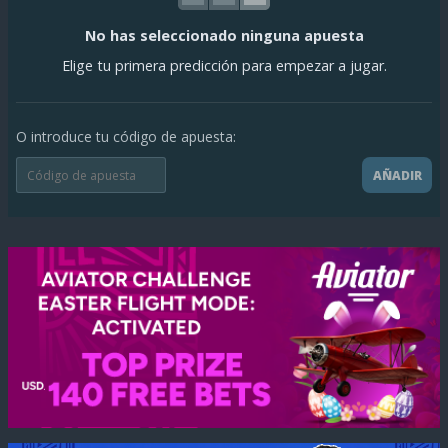
No has seleccionado ninguna apuesta
Elige tu primera predicción para empezar a jugar.
O introduce tu código de apuesta:
AÑADIR