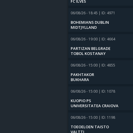
FC ILVES
06/08/26 - 18:45
| ID: 4971
BOHEMIANS DUBLIN
MIDTJYLLAND
06/08/26 - 19:00
| ID: 4664
PARTIZAN BELGRADE
TOBOL KOSTANAY
06/08/26 - 15:00
| ID: 4855
PAKHTAKOR
BUKHARA
06/08/26 - 15:00
| ID: 1078
KUOPIO PS
UNIVERSITATEA CRAIOVA
06/08/26 - 15:00
| ID: 1198
TOEOELOEN TAISTO
VALTTI