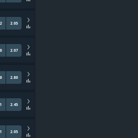
›
2
2.05
1.64
2.18
›
0
2.07
1.81
1.94
›
0
2.80
1.99
1.76
›
1
2.45
1.63
2.19
›
1
2.05
2.41
1.53