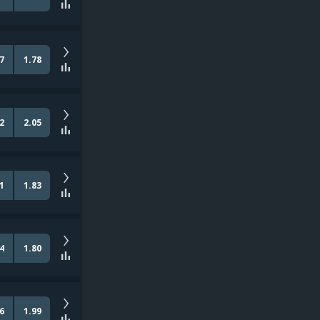
›
7
1.78
1.77
2.00
›
2
2.05
1.61
2.24
›
1
1.83
1.73
2.05
›
4
1.80
1.79
1.98
›
6
1.99
1.83
1.92