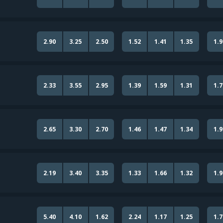
2.90
3.25
2.50
1.52
1.41
1.35
1.9
2.33
3.55
2.95
1.39
1.59
1.31
1.7
2.65
3.30
2.70
1.46
1.47
1.34
1.9
2.19
3.40
3.35
1.33
1.66
1.32
1.9
5.40
4.10
1.62
2.24
1.17
1.25
1.7