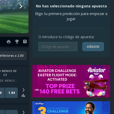
No has seleccionado ninguna apuesta
Elige tu primera predicción para empezar a
jugar.
O introduce tu código de apuesta:
AÑADIR
Inferiores a
2.00
/ MENOS DE
2.5
 DE
MENOS DE
›
0
1.84
1.91
1.84
›