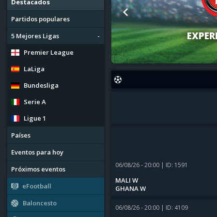
Destacados
Partidos populares
EXPER
5 Mejores Ligas
Premier League
LaLiga
Bundesliga
Serie A
Ligue 1
Países
Eventos para hoy
06/08/26 - 20:00
| ID: 1591
Próximos eventos
MALI W
eFootball
GHANA W
Baloncesto
06/08/26 - 20:00
| ID: 4109