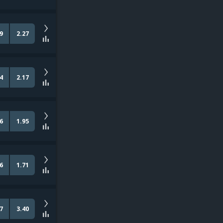
›
9
2.27
1.85
1.89
›
4
2.17
2.02
1.75
›
6
1.95
1.98
1.74
›
6
1.71
1.86
1.89
›
7
3.40
1.28
3.30