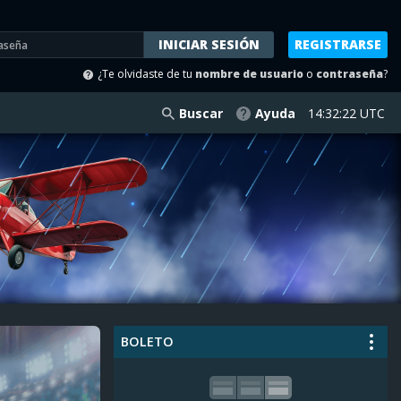
REGISTRARSE
¿Te olvidaste de tu
nombre de usuario
o
contraseña
?
Buscar
Ayuda
14:32:23
UTC
BOLETO