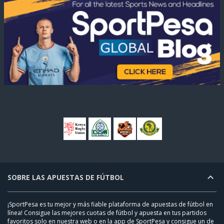
SOBRE LAS APUESTAS DE FÚTBOL
¡SportPesa es tu mejor y más fiable plataforma de apuestas de fútbol en
línea! Consigue las mejores cuotas de fútbol y apuesta en tus partidos
favoritos solo en nuestra web o en la app de SportPesa y consigue un de