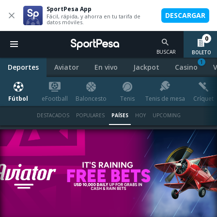
SportPesa App
DESCARGAR
Fácil, rápida, y ahorra en tu tarifa de
datos móviles.
0
BUSCAR
BOLETO
1
Deportes
Aviator
En vivo
Jackpot
Casino
V
Fútbol
eFootball
Baloncesto
Tenis
Tenis de mesa
Críquet
DESTACADOS
POPULARES
PAÍSES
HOY
UPCOMING