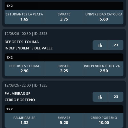
1X2
ESTUDIANTES LA PLATA
EMPATE
UNIVERSIDAD CATOLICA
1.65
3.75
5.60
12/08/26 - 00:30
| ID: 5353
DEPORTES TOLIMA
23
INDEPENDIENTE DEL VALLE
1X2
DEPORTES TOLIMA
EMPATE
INDEPENDIENTE DEL VALLE
2.90
3.25
2.50
12/08/26 - 22:00
| ID: 1835
PALMEIRAS SP
23
CERRO PORTENO
1X2
PALMEIRAS SP
EMPATE
CERRO PORTENO
1.32
5.20
10.00