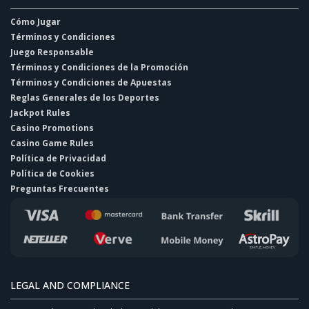
Cómo Jugar
Términos y Condiciones
Juego Responsable
Términos y Condiciones de la Promoción
Términos y Condiciones de Apuestas
Reglas Generales de los Deportes
Jackpot Rules
Casino Promotions
Casino Game Rules
Política de Privacidad
Política de Cookies
Preguntas Frecuentes
LEGAL AND COMPLIANCE