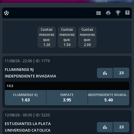
Cuotas
Cuotas
Cuotas
menores
menores
menores
que:
que:
que:
1.20
1.50
2.00
11/08/26 - 22:00
| ID: 1779
FLUMINENSE RJ
23
INDEPENDIENTE RIVADAVIA
1X2
FLUMINENSE RJ
EMPATE
INDEPENDIENTE RIVADAVIA
1.63
3.95
5.40
12/08/26 - 00:30
| ID: 5220
ESTUDIANTES LA PLATA
23
UNIVERSIDAD CATOLICA