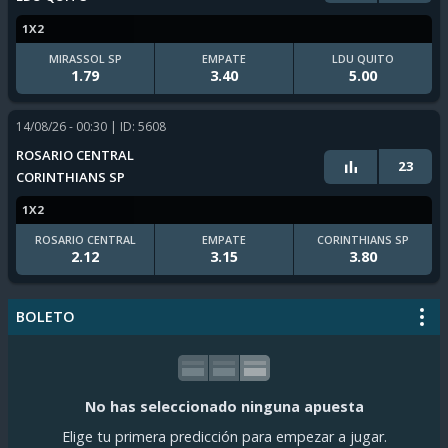
1X2
MIRASSOL SP
EMPATE
LDU QUITO
1.79
3.40
5.00
14/08/26 - 00:30
| ID: 5608
ROSARIO CENTRAL
23
CORINTHIANS SP
1X2
ROSARIO CENTRAL
EMPATE
CORINTHIANS SP
2.12
3.15
3.80
BOLETO
No has seleccionado ninguna apuesta
Elige tu primera predicción para empezar a jugar.