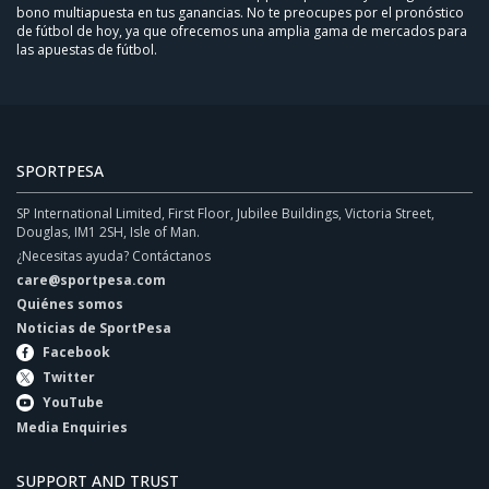
bono multiapuesta en tus ganancias. No te preocupes por el pronóstico
de fútbol de hoy, ya que ofrecemos una amplia gama de mercados para
las apuestas de fútbol.
SPORTPESA
SP International Limited, First Floor, Jubilee Buildings, Victoria Street,
Douglas, IM1 2SH, Isle of Man.
¿Necesitas ayuda? Contáctanos
care@sportpesa.com
Quiénes somos
Noticias de SportPesa
Facebook
Twitter
YouTube
Media Enquiries
SUPPORT AND TRUST