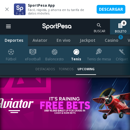
SportPesa App
DESCARGAR
Fácil, rápida, y ahorra en tu tarifa de
datos móviles.
0
BUSCAR
BOLETO
1
Deportes
Aviator
En vivo
Jackpot
Casino
V
Fútbol
eFootball
Baloncesto
Tenis
Tenis de mesa
Críquet
DESTACADOS
TORNEOS
UPCOMING