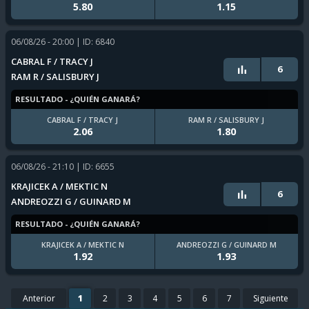
5.80
1.15
06/08/26 - 20:00
| ID: 6840
CABRAL F / TRACY J
6
RAM R / SALISBURY J
RESULTADO - ¿QUIÉN GANARÁ?
CABRAL F / TRACY J
RAM R / SALISBURY J
2.06
1.80
06/08/26 - 21:10
| ID: 6655
KRAJICEK A / MEKTIC N
6
ANDREOZZI G / GUINARD M
RESULTADO - ¿QUIÉN GANARÁ?
KRAJICEK A / MEKTIC N
ANDREOZZI G / GUINARD M
1.92
1.93
Anterior
1
2
3
4
5
6
7
Siguiente