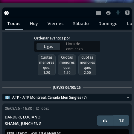
Todos
Hoy
Viernes
Sábado
Domingo
Lu
Ordenar eventos por
Hora de
Ligas
comienzo
Cuotas
Cuotas
Cuotas
menores
menores
menores
que:
que:
que:
1.20
1.50
2.00
JUEVES 06/08/26
ATP - ATP Montreal, Canada Men Singles (7)
06/08/26 - 16:30
| ID: 6685
DARDERI, LUCIANO
13
SHANG, JUNCHENG
RESULTADO - ¿QUIÉN GANARÁ?