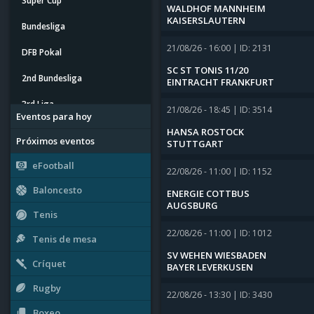
Super Cup
WALDHOF MANNHEIM
KAISERSLAUTERN
Bundesliga
21/08/26 - 16:00
| ID: 2131
DFB Pokal
SC ST TONIS 11/20
2nd Bundesliga
EINTRACHT FRANKFURT
3rd Liga
21/08/26 - 18:45
| ID: 3514
Eventos para hoy
Italy
HANSA ROSTOCK
Próximos eventos
STUTTGART
France
eFootball
22/08/26 - 11:00
| ID: 1152
Netherlands
Baloncesto
ENERGIE COTTBUS
Portugal
AUGSBURG
Tenis
Belgium
22/08/26 - 11:00
| ID: 1012
Tenis de mesa
Scotland
SV WEHEN WIESBADEN
Críquet
BAYER LEVERKUSEN
International
Rugby
22/08/26 - 13:30
| ID: 3430
Argentina
Boxeo