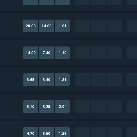
20.00
14.00
1.01
14.00
7.40
1.10
3.65
3.40
1.81
3.10
3.25
2.04
4.70
3.60
1.59