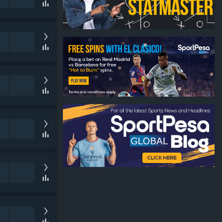
›
›
›
›
›