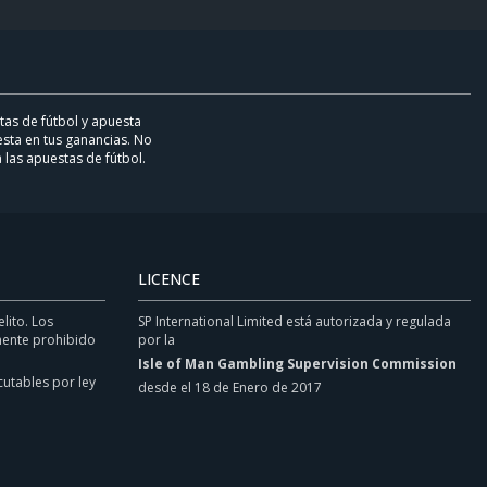
tas de fútbol y apuesta
esta en tus ganancias. No
las apuestas de fútbol.
LICENCE
lito. Los
SP International Limited está autorizada y regulada
mente prohibido
por la
Isle of Man Gambling Supervision Commission
cutables por ley
desde el 18 de Enero de 2017