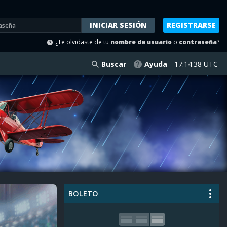
REGISTRARSE
¿Te olvidaste de tu
nombre de usuario
o
contraseña
?
Buscar
Ayuda
17:14:39
UTC
BOLETO