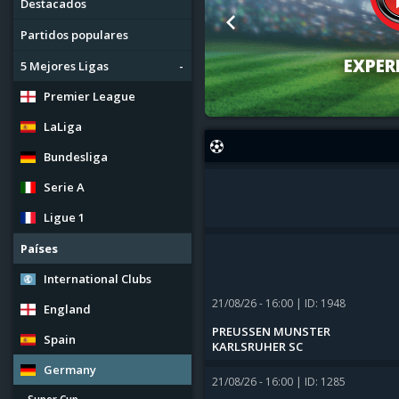
Destacados
Partidos populares
EXPER
5 Mejores Ligas
Premier League
LaLiga
Bundesliga
Serie A
Ligue 1
Países
International Clubs
21/08/26 - 16:00
| ID: 1948
England
PREUSSEN MUNSTER
Spain
KARLSRUHER SC
Germany
21/08/26 - 16:00
| ID: 1285