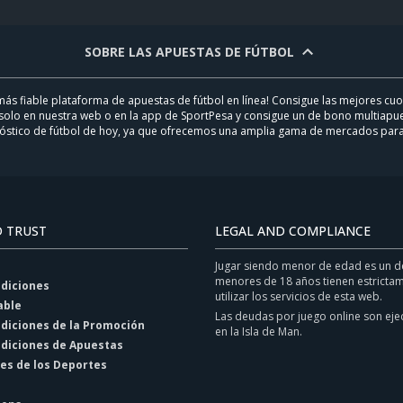
SOBRE LAS APUESTAS DE FÚTBOL
más fiable plataforma de apuestas de fútbol en línea! Consigue las mejores cuo
s solo en nuestra web o en la app de SportPesa y consigue un de bono multiapu
óstico de fútbol de hoy, ya que ofrecemos una amplia gama de mercados para 
 TRUST
LEGAL AND COMPLIANCE
Jugar siendo menor de edad es un de
menores de 18 años tienen estricta
diciones
utilizar los servicios de esta web.
able
Las deudas por juego online son eje
diciones de la Promoción
en la Isla de Man.
diciones de Apuestas
es de los Deportes