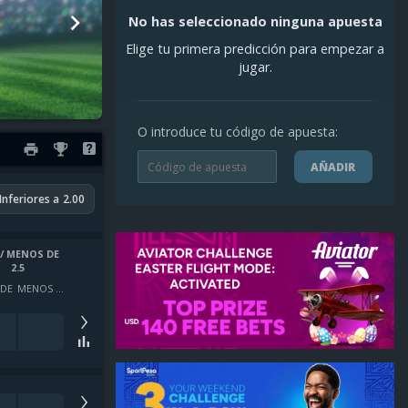
No has seleccionado ninguna apuesta
Elige tu primera predicción para empezar a
jugar.
O introduce tu código de apuesta:
AÑADIR
Inferiores a
2.00
/ MENOS DE
2.5
 DE
MENOS DE
›
›