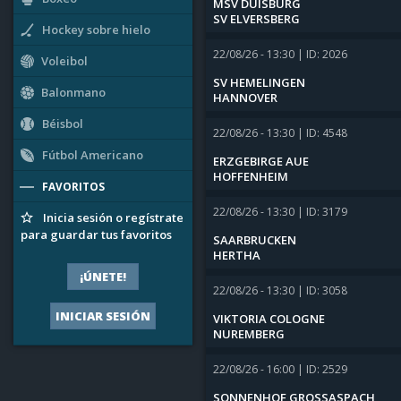
MSV DUISBURG
Australia
SV ELVERSBERG
Hockey sobre hielo
Brazil
22/08/26 - 13:30
| ID: 2026
Voleibol
Japan
SV HEMELINGEN
Balonmano
HANNOVER
Turkey
Béisbol
USA
22/08/26 - 13:30
| ID: 4548
Fútbol Americano
Austria
ERZGEBIRGE AUE
HOFFENHEIM
FAVORITOS
Austria Amateur
22/08/26 - 13:30
| ID: 3179
Inicia sesión o regístrate
Belarus
para guardar tus favoritos
SAARBRUCKEN
Bolivia
HERTHA
¡ÚNETE!
Bosnia & Herzegovina
22/08/26 - 13:30
| ID: 3058
Canada
INICIAR SESIÓN
VIKTORIA COLOGNE
NUREMBERG
Chile
22/08/26 - 16:00
| ID: 2529
China
SONNENHOF GROSSASPACH