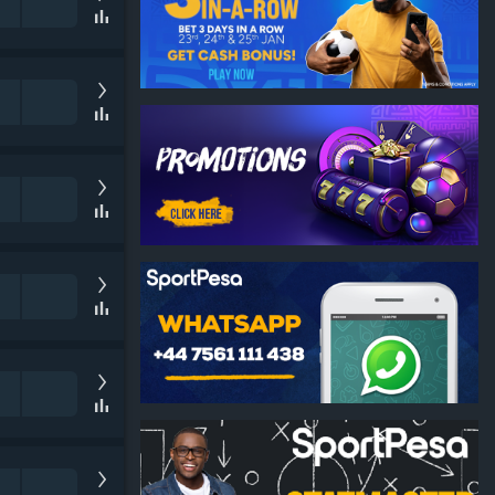
›
›
›
›
›