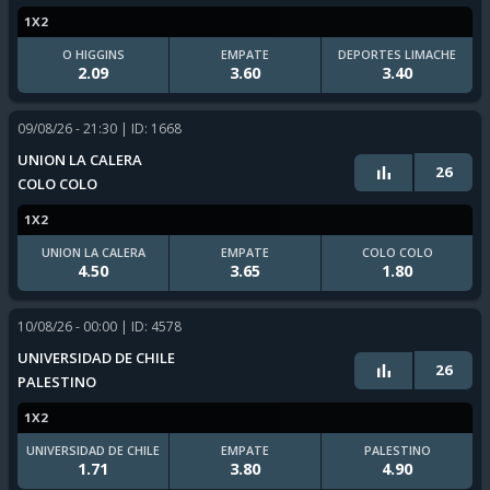
1X2
O HIGGINS
EMPATE
DEPORTES LIMACHE
2.09
3.60
3.40
09/08/26 - 21:30
| ID: 1668
UNION LA CALERA
26
COLO COLO
1X2
UNION LA CALERA
EMPATE
COLO COLO
4.50
3.65
1.80
10/08/26 - 00:00
| ID: 4578
UNIVERSIDAD DE CHILE
26
PALESTINO
1X2
UNIVERSIDAD DE CHILE
EMPATE
PALESTINO
1.71
3.80
4.90