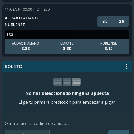
11/08/26 - 00:00
| ID: 1859
AUDAX ITALIANO
26
NUBLENSE
1X2
AUDAX ITALIANO
EMPATE
NUBLENSE
2.32
3.30
3.15
BOLETO
No has seleccionado ninguna apuesta
Elige tu primera predicción para empezar a jugar.
O introduce tu código de apuesta: