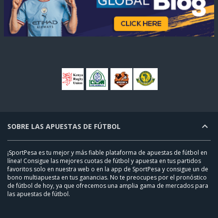
SOBRE LAS APUESTAS DE FÚTBOL
¡SportPesa es tu mejor y más fiable plataforma de apuestas de fútbol en
línea! Consigue las mejores cuotas de fútbol y apuesta en tus partidos
favoritos solo en nuestra web o en la app de SportPesa y consigue un de
bono multiapuesta en tus ganancias. No te preocupes por el pronóstico
de fútbol de hoy, ya que ofrecemos una amplia gama de mercados para
las apuestas de fútbol.