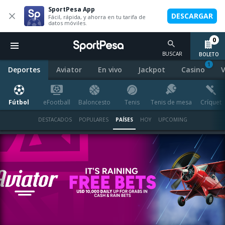
SportPesa App
DESCARGAR
Fácil, rápida, y ahorra en tu tarifa de
datos móviles.
0
BUSCAR
BOLETO
1
Deportes
Aviator
En vivo
Jackpot
Casino
V
Fútbol
eFootball
Baloncesto
Tenis
Tenis de mesa
Críquet
DESTACADOS
POPULARES
PAÍSES
HOY
UPCOMING